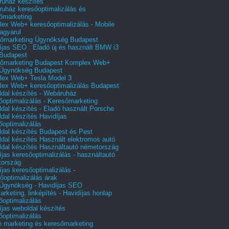
uház készítés
uház keresőoptimalizálás és
őmarketing
ex Web+ keresőoptimalizálás - Mobile
agyarul
őmarketing Ügynökség Budapest
íjas SEO : Eladó új és használt BMW i3
Budapest
őmarketing Budapest Komplex Web+
Ügynökség Budapest
ex Web+ Tesla Model 3
ex Web+ keresőoptimalizálás Budapest
dal készítés - Webáruház
őoptimalizálás - Keresőmarketing
dal készítés - Eladó használt Porsche
dal készítés Havidíjas
őoptimalizálás
dal készítés Budapest és Pest
dal készítés Használt elektromos autó
dal készítés Használtautó németország
íjas keresőoptimalizálás - használtautó
tország
íjas keresőoptimalizálás -
őoptimalizálás árak
gynökség - Havidíjas SEO
arketing, linképítés - Havidíjas honlap
őoptimalizálás
íjas weboldal készítés
őoptimalizálás
e marketing és keresőmarketing