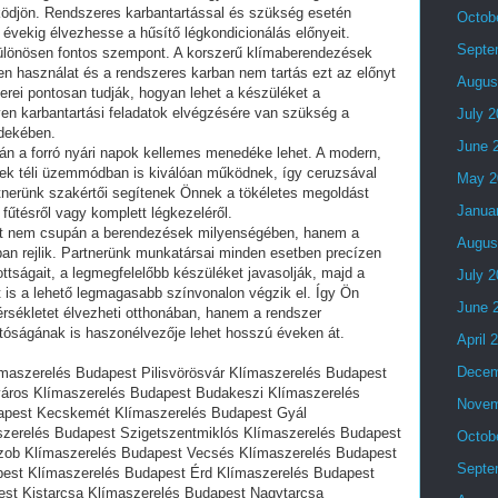
ködjön. Rendszeres karbantartással és szükség esetén
Octob
 évekig élvezhesse a hűsítő légkondicionálás előnyeit.
Septe
ülönösen fontos szempont. A korszerű klímaberendezések
len használat és a rendszeres karban nem tartás ezt az előnyt
Augus
rei pontosan tudják, hogyan lehet a készüléket a
yen karbantartási feladatok elvégzésére van szükség a
July 
rdekében.
June 
n a forró nyári napok kellemes menedéke lehet. A modern,
sek téli üzemmódban is kiválóan működnek, így ceruzsával
May 2
artnerünk szakértői segítenek Önnek a tökéletes megoldást
Janua
 fűtésről vagy komplett légkezeléről.
át nem csupán a berendezések milyenségében, hanem a
Augus
ban rejlik. Partnerünk munkatársai minden esetben precízen
ttságait, a legmegfelelőbb készüléket javasolják, majd a
July 
t is a lehető legmagasabb színvonalon végzik el. Így Ön
June 
sékletet élvezheti otthonában, hanem a rendszer
óságának is haszonélvezője lehet hosszú éveken át.
April 
Decem
maszerelés Budapest Pilisvörösvár Klímaszerelés Budapest
áros Klímaszerelés Budapest Budakeszi Klímaszerelés
Novem
apest Kecskemét Klímaszerelés Budapest Gyál
zerelés Budapest Szigetszentmiklós Klímaszerelés Budapest
Octob
zob Klímaszerelés Budapest Vecsés Klímaszerelés Budapest
Septe
est Klímaszerelés Budapest Érd Klímaszerelés Budapest
st Kistarcsa Klímaszerelés Budapest Nagytarcsa