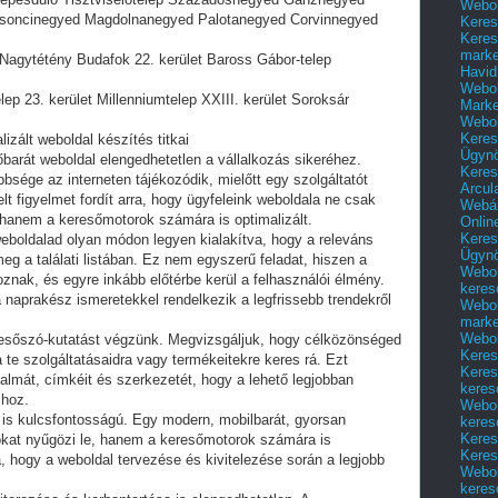
Webol
soncinegyed Magdolnanegyed Palotanegyed Corvinnegyed
Keres
Keres
marke
 Nagytétény Budafok 22. kerület Baross Gábor-telep
Havid
Webol
ep 23. kerület Millenniumtelep XXIII. kerület Soroksár
Marke
Webol
Keres
izált weboldal készítés titkai
Ügyn
őbarát weboldal elengedhetetlen a vállalkozás sikeréhez.
Keres
bbsége az interneten tájékozódik, mielőtt egy szolgáltatót
Arcul
t figyelmet fordít arra, hogy ügyfeleink weboldala ne csak
Webár
 hanem a keresőmotorok számára is optimalizált.
Onlin
Keres
eboldalad olyan módon legyen kialakítva, hogy a releváns
Ügyn
eg a találati listában. Ez nem egyszerű feladat, hiszen a
Webol
znak, és egyre inkább előtérbe kerül a felhasználói élmény.
keres
naprakész ismeretekkel rendelkezik a legfrissebb trendekről
Webol
marke
Webol
resőszó-kutatást végzünk. Megvizsgáljuk, hogy célközönséged
Keres
 te szolgáltatásaidra vagy termékeitekre keres rá. Ezt
Keres
talmát, címkéit és szerkezetét, hogy a lehető legjobban
keres
ihoz.
Webol
 is kulcsfontosságú. Egy modern, mobilbarát, gyorsan
keres
Keres
ókat nyűgözi le, hanem a keresőmotorok számára is
Keres
, hogy a weboldal tervezése és kivitelezése során a legjobb
Webol
keres