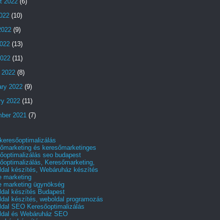
t 2022
(6)
2022
(10)
2022
(9)
022
(13)
2022
(11)
 2022
(8)
ary 2022
(9)
ry 2022
(11)
ber 2021
(7)
 keresőoptimalizálás
őmarketing és keresőmarketinges
őoptimalizálás seo budapest
őoptimalizálás, Keresőmarketing,
dal készítés, Webáruház készítés
e marketing
e marketing ügynökség
dal készítés Budapest
dal készítés, weboldal programozás
dal SEO Keresőoptimalizálás
ldal és Webáruház SEO