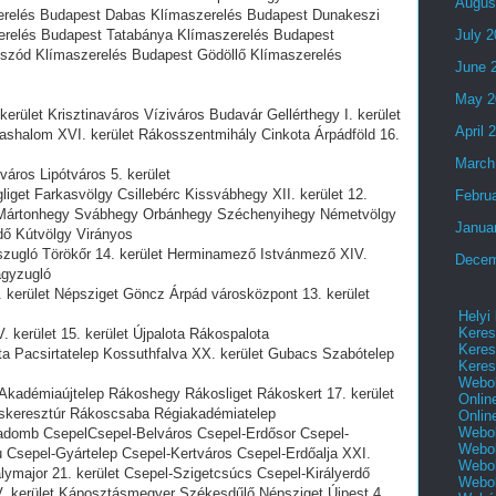
Augus
erelés Budapest Dabas Klímaszerelés Budapest Dunakeszi
erelés Budapest Tatabánya Klímaszerelés Budapest
July 
szód Klímaszerelés Budapest Gödöllő Klímaszerelés
June 
May 2
erület Krisztinaváros Víziváros Budavár Gellérthegy I. kerület
April 
ashalom XVI. kerület Rákosszentmihály Cinkota Árpádföld 16.
March
város Lipótváros 5. kerület
iget Farkasvölgy Csillebérc Kissvábhegy XII. kerület 12.
Febru
 Mártonhegy Svábhegy Orbánhegy Széchenyihegy Németvölgy
Janua
dő Kútvölgy Virányos
szugló Törökőr 14. kerület Herminamező Istvánmező XIV.
Decem
agyzugló
. kerület Népsziget Göncz Árpád városközpont 13. kerület
Helyi
Keres
 kerület 15. kerület Újpalota Rákospalota
Keres
a Pacsirtatelep Kossuthfalva XX. kerület Gubacs Szabótelep
Keres
Webol
 Akadémiaújtelep Rákoshegy Rákosliget Rákoskert 17. kerület
Onlin
keresztúr Rákoscsaba Régiakadémiatelep
Onlin
Webol
adomb CsepelCsepel-Belváros Csepel-Erdősor Csepel-
Webol
 Csepel-Gyártelep Csepel-Kertváros Csepel-Erdőalja XXI.
Webol
álymajor 21. kerület Csepel-Szigetcsúcs Csepel-Királyerdő
Webo
V. kerület Káposztásmegyer Székesdűlő Népsziget Újpest 4.