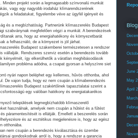
. Minden projekt során a legmagasabb színvonalú munkát
Repo
 lakás, vagy egy nagyobb irodaház klímarendszerének
égzik a feladatukat, figyelembe véve az ügyfél igényeit és
Blog
nság és a megbízhatóság. Partnerünk klímaszerelés Budapest
sági szabványnak megfelelően végzi a munkát. A berendezések
Decem
ordítanak arra, hogy az energiahatékony és környezetbarát
 a felhasználó, de a környezet is jól járhat.
Novem
límaszerelés Budapest szakemberei természetesen a rendszer
t is vállalják. Rendszeres szerviz esetén a berendezés tovább
Octob
k kényelmét, így elkerülhetők a váratlan meghibásodások
Septe
lamilyen probléma adódna, a csapat gyorsan a helyszínre siet
June 
forró nyári napon beléphet egy kellemes, hűvös otthonba, ahol
May 2
ul. De vajon tudja, hogy ez nem csupán a klímaberendezés
klímaszerelés Budapest szakértőinek tapasztalatai szerint a
April 
ulcsfontosságú egy valóban hatékony és energiatakarékos
March
örnyező települések legmegbízhatóbb klímaszerelő
Febru
eket használnak, amelyek nem csupán a hűtést és a fűtést
 és páramentesítését is ellátják. Emellett a beszerelés során
Janua
elhelyezésre és az esztétikus megjelenésre is, hogy az egész
Ön otthonába.
Decem
ban nem csupán a berendezés kiválasztása és üzembe
Novem
ársai gondoskodnak arról is, hogy a rendszer a garancia