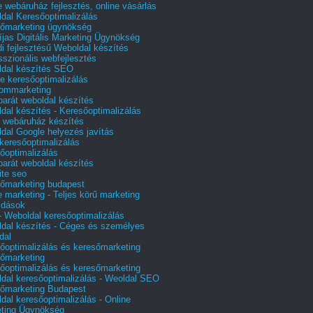
e webáruház fejlesztés, online vásárlás
dal Keresőoptimalizálás
őmarketing ügynökség
íjas Digitális Marketing Ügynökség
i fejlesztésű Weboldal készítés
sszionális webfejlesztés
dal készítés SEO
e keresőoptimalizálás
lommarketing
barát weboldal készítés
dal készítés - Keresőoptimalizálás
 webáruház készítés
dal Google helyezés javítás
 keresőoptimalizálás
őoptimalizálás
barát weboldal készítés
te seo
őmarketing budapest
e marketing - Teljes körű marketing
ldások
 Weboldal keresőoptimalizálás
dal készítés - Céges és személyes
dal
őoptimalizálás és keresőmarketing
őmarketing
őoptimalizálás és keresőmarketing
dal keresőoptimalizálás - Weoldal SEO
őmarketing Budapest
dal keresőoptimalizálás - Online
ting Ügynökség