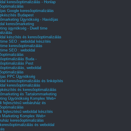
dal keresőoptimalizálás - Honlap
őoptimalizálás
íjas Google keresőoptimalizálás
pkészítés Budapest
őmarketing Ügynökség - Havidíjas
dal keresőmarketing
ting ügynökség - Dwell time
alizálás
dal készítés és keresőoptimalizálás
 time SEO : weboldal készítés
 time keresőoptimalizálás
 time SEO : weboldal
őoptimalizálás
őoptimalizálás Buda -
őoptimalizálás Pest
őoptimalizálás, weboldal
őoptimalizálás
íjas PPC Ügynökség
dal keresőoptimalizálás és linképítés
dal keresőoptimalizálás
pkészítés és keresőoptimalizálás
őmarketing és Tartalommarketing
eting Ügyönökség Komplex Web+
i fejlesztésű webáruház és
őoptimalizálás
i fejlesztésű weboldal készítés
e Marketing Komplex Web+
uház keresőoptimalizálás
 keresőoptimalizálás és weboldal
tés