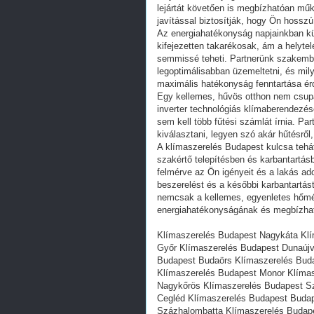
lejártát követően is megbízhatóan mű
javítással biztosítják, hogy Ön hosszú
Az energiahatékonyság napjainkban k
kifejezetten takarékosak, ám a helyte
semmissé teheti. Partnerünk szakembe
legoptimálisabban üzemeltetni, és mil
maximális hatékonyság fenntartása é
Egy kellemes, hűvös otthon nem csupá
inverter technológiás klímaberendezé
sem kell több fűtési számlát írnia. P
kiválasztani, legyen szó akár hűtésről,
A klímaszerelés Budapest kulcsa teh
szakértő telepítésben és karbantartás
felmérve az Ön igényeit és a lakás ado
beszerelést és a későbbi karbantartás
nemcsak a kellemes, egyenletes hőmér
energiahatékonyságának és megbízhat
Klímaszerelés Budapest Nagykáta Klí
Győr Klímaszerelés Budapest Dunaújv
Budapest Budaörs Klímaszerelés Bud
Klímaszerelés Budapest Monor Klímas
Nagykőrös Klímaszerelés Budapest S
Cegléd Klímaszerelés Budapest Budap
Százhalombatta Klímaszerelés Budape