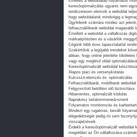
Emellett a weboldalad folyamatos moni
keresőoptimalizálás ugyanis nem egys
rendszeresen elemzik a weboldal telje
hogy weboldalaink mindvégig a legmag
Ügyfeleink számára mindez azt jelenti,
felhasználóbarát weboldal magasabb 
Emellett a weboldal a vállalkozás digitá
márkaépítésben és a vásárlók meggy
Cégünk több éves tapasztalattal rendel
Szakértőink a legújabb trendeket követ
abban, hogy online jelenléte tökéletes
vagy egy meglévő oldal optimalizálásár
Keresőoptimalizált weboldal készítésü
Alapos piaci és versenykutatás
Kulcsszó-elemzés és -optimalizálás
Felhasználóbarát, mobilbarát weboldal
Felgyorsított betöltési idő biztosítása
Hibamentes, optimalizált kódolás
Naprakész tartalommenedzsment
Folyamatos monitorozás és karbantar
Mindezt egy rugalmas, bevált folyamat
elégedettségét pedig mi sem bizonyít
visszajelzéseik.
Érdekli a keresőoptimalizált weboldal 
megoldást az Ön vállalkozása számára