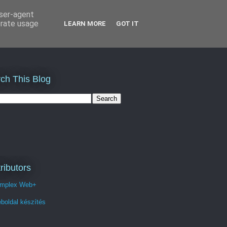
user-agent
erate usage
LEARN MORE
GOT IT
ch This Blog
ributors
mplex Web+
boldal készítés