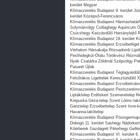
kerület Megyer
Klímaszerelés Budapest 9. kerület Józ
kerület Középső-Ferencváros
Klímaszerelés Budapest Hármashatár
Solymárvölgy Csillaghegy Aquincum Ób
Csúcshegy Kaszásdűlő Harsánylejtő 
Klímaszerelés Budapest 19. kerület Ki
Klímaszerelés Budapest Erzsébetliget 
Vérhalom Hársakalja Rózsadomb Lipó
Pesthidegkút-Ófalu Törökvész Rézmál
Nyék Csatárka Zöldmál Szépvölgy Pet
Pasarét Újlak
Klímaszerelés Budapest Téglagyárdűl
Felsőrákos Ligettelek Keresztúridűlő X
Klímaszerelés Budapest Erzsébetváros 
Klímaszerelés Budapest Pestszentimre 
Liptáktelep Erdőskert Szemeretelep R
Krepuska Géza-telep Szent Lőrinc-lakót
Ganztelep Erzsébettelep Szent Imre-k
Havanna-lakótelep
Klímaszerelés Budapest Pösingermajor
Dobogó 11. kerület Sashegy Nádorker
Kőérberek Gazdagrét Péterhegy Gellé
Klímaszerelés Budapest VI. kerület 6.
Klímaszerelés Budapest 8. kerület K