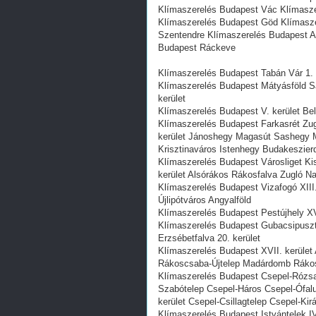
Klímaszerelés Budapest Vác Klímasz
Klímaszerelés Budapest Göd Klímasz
Szentendre Klímaszerelés Budapest A
Budapest Ráckeve
Klímaszerelés Budapest Tabán Vár 1. k
Klímaszerelés Budapest Mátyásföld S
kerület
Klímaszerelés Budapest V. kerület Bel
Klímaszerelés Budapest Farkasrét Zugl
kerület Jánoshegy Magasút Sashegy
Krisztinaváros Istenhegy Budakeszier
Klímaszerelés Budapest Városliget Ki
kerület Alsórákos Rákosfalva Zugló N
Klímaszerelés Budapest Vizafogó XIII
Újlipótváros Angyalföld
Klímaszerelés Budapest Pestújhely XV.
Klímaszerelés Budapest Gubacsipuszt
Erzsébetfalva 20. kerület
Klímaszerelés Budapest XVII. kerület
Rákoscsaba-Újtelep Madárdomb Rákos
Klímaszerelés Budapest Csepel-Rózs
Szabótelep Csepel-Háros Csepel-Ófalu
kerület Csepel-Csillagtelep Csepel-Kir
Klímaszerelés Budapest Istvántelek I