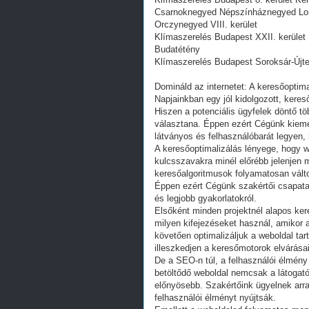
Csarnoknegyed Népszínháznegyed Lo
Orczynegyed VIII. kerület
Klímaszerelés Budapest XXII. kerület
Budatétény
Klímaszerelés Budapest Soroksár-Újtel
Domináld az internetet: A keresőoptimal
Napjainkban egy jól kidolgozott, keres
Hiszen a potenciális ügyfelek döntő tö
választana. Éppen ezért Cégünk kiemel
látványos és felhasználóbarát legyen,
A keresőoptimalizálás lényege, hogy w
kulcsszavakra minél előrébb jelenjen m
keresőalgoritmusok folyamatosan válto
Éppen ezért Cégünk szakértői csapata 
és legjobb gyakorlatokról.
Elsőként minden projektnél alapos ke
milyen kifejezéseket használ, amikor a
követően optimalizáljuk a weboldal tar
illeszkedjen a keresőmotorok elvárása
De a SEO-n túl, a felhasználói élmény
betöltődő weboldal nemcsak a látogat
előnyösebb. Szakértőink ügyelnek arra
felhasználói élményt nyújtsák.