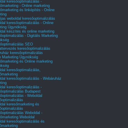
dal keresőoptimalizálás -
őmarketing - Online marketing
őmarketing és linképítés - Online
ting
íjas weboldal keresőoptimalizálás
dal keresőoptimalizálás - Online
ting Ügynökség
dal készítés és online marketing
őoptimalizálás - Digitális Marketing
ökség
őoptimalizálás SEO
attervezés keresőoptimalizálás
uház keresőoptimalizálás
e Marketing Ügynökség
őmarketing és Online marketing
ökség
dal keresőoptimalizálás,
őmarketing
dal keresőoptimalizálás - Webáruház
ting
dal keresőoptimalizálás -
őoptimalizálás Budapest
őoptimalizálás - Weboldal
őoptimalizálás
dal keresőmarketing és
őoptimalizálás
őoptimalizálás Weboldal -
őmarketing Weboldal
dal keresőoptimalizálás és
őmarketing