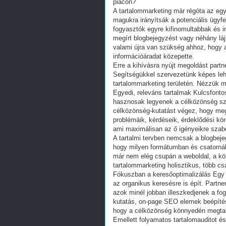
piacon?
A tartalommarketing már régóta az eg
magukra irányítsák a potenciális ügyfel
fogyasztók egyre kifinomultabbak és 
megírt blogbejegyzést vagy néhány lájk
valami újra van szükség ahhoz, hogy 
információáradat közepette.
Erre a kihívásra nyújt megoldást part
Segítségükkel szervezetünk képes lehe
tartalommarketing területén. Nézzük 
Egyedi, releváns tartalmak Kulcsfontos
hasznosak legyenek a célközönség szá
célközönség-kutatást végez, hogy megé
problémáik, kérdéseik, érdeklődési kör
ami maximálisan az ő igényeikre szabo
A tartalmi tervben nemcsak a blogbej
hogy milyen formátumban és csatornák
már nem elég csupán a weboldal, a k
tartalommarketing holisztikus, több cs
Fókuszban a keresőoptimalizálás Egy t
az organikus keresésre is épít. Partne
azok minél jobban illeszkedjenek a fo
kutatás, on-page SEO elemek beépítése
hogy a célközönség könnyedén megtalálj
Emellett folyamatos tartalomauditot é