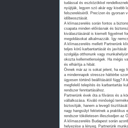
tudással és eszközökkel rendelkeznek
nyújtják, legyen szó akár egy kisebb
felszereléséről. Precízen és gyorsan v
időbeosztását.
A klímaszerelés során fontos a bizto
csapata minden előírásnak és bizton
kiválasztásánál is kiemelt figyelmet f
megoldásokat alkalmazzák. Így nemcsak
A klímaszerelés mellett Partnerünk k
teljes körű karbantartását és javításá
szolgálja otthonunk vagy munkahelyün
okozta kellemetlenségek. Ha mégis va
és elhárítja a hibát.
Önnek már az is sokat jelent, ha egy 
a mindennapok stressze háttérbe szor
ügyesen történő beállításától függ? A 
megfelelő telepítés és karbantartás k
rendszer fenntartásához.
Partnerünk évek óta a főváros és a k
vállalkozása. Kiváló minőségű termék
biztosítják, hanem a levegő tisztítását
nagy hangsúlyt fektetnek a praktikus 
rendszer tökéletesen illeszkedjen az 
A klímaszerelés Budapest során azon
helyezése a lényeg. Partnerünk munkat