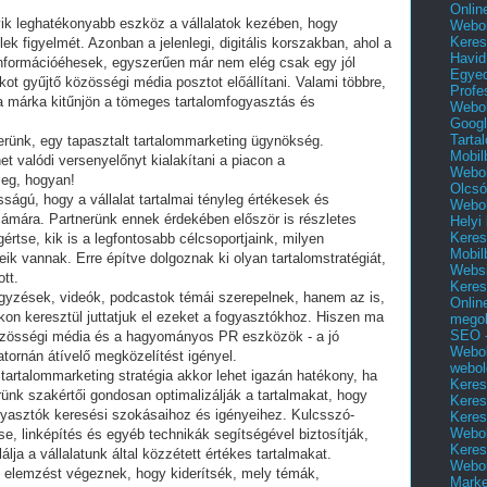
Onlin
yik leghatékonyabb eszköz a vállalatok kezében, hogy
Webol
Keres
ek figyelmét. Azonban a jelenlegi, digitális korszakban, ahol a
Havid
információéhesek, egyszerűen már nem elég csak egy jól
Egyed
ot gyűjtő közösségi média posztot előállítani. Valami többre,
Profe
a márka kitűnjön a tömeges tartalomfogyasztás és
Webol
Googl
Tarta
nerünk, egy tapasztalt tartalommarketing ügynökség.
Mobil
t valódi versenyelőnyt kialakítani a piacon a
Webol
meg, hogyan!
Olcsó
ságú, hogy a vállalat tartalmai tényleg értékesek és
Webol
mára. Partnerünk ennek érdekében először is részletes
Helyi
Keres
rtse, kik is a legfontosabb célcsoportjaink, milyen
Mobil
eik vannak. Erre építve dolgoznak ki olyan tartalomstratégiát,
Websi
tt.
Keres
egyzések, videók, podcastok témái szerepelnek, hanem az is,
Onlin
on keresztül juttatjuk el ezeket a fogyasztókhoz. Hiszen ma
mego
SEO -
özösségi média és a hagyományos PR eszközök - a jó
Webol
atornán átívelő megközelítést igényel.
webol
artalommarketing stratégia akkor lehet igazán hatékony, ha
Keres
rünk szakértői gondosan optimalizálják a tartalmakat, hogy
Keres
gyasztók keresési szokásaihoz és igényeihez. Kulcsszó-
Keres
Webol
, linképítés és egyéb technikák segítségével biztosítják,
Keres
a a vállalatunk által közzétett értékes tartalmakat.
Webol
s elemzést végeznek, hogy kiderítsék, mely témák,
Marke