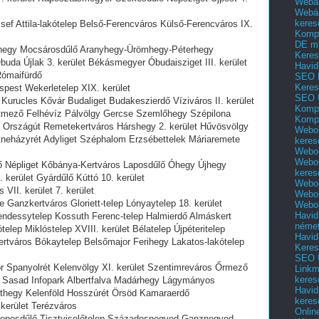
Webár
Webár
keres
sef Attila-lakótelep Belső-Ferencváros Külső-Ferencváros IX.
Kompl
DE m
hegy Mocsárosdűlő Aranyhegy-Ürömhegy-Péterhegy
Keres
uda Újlak 3. kerület Békásmegyer Óbudaisziget III. kerület
Havid
Rómaifürdő
SEO 
Keres
spest Wekerletelep XIX. kerület
SEO 
Kurucles Kővár Budaliget Budakeszierdő Víziváros II. kerület
Kompl
tmező Felhévíz Pálvölgy Gercse Szemlőhegy Szépilona
Kompl
 Országút Remetekertváros Hárshegy 2. kerület Hűvösvölgy
Webol
neházyrét Adyliget Széphalom Erzsébettelek Máriaremete
keres
Webol
Webol
ő Népliget Kőbánya-Kertváros Laposdűlő Óhegy Újhegy
keres
. kerület Gyárdűlő Kúttó 10. kerület
Webol
VII. kerület 7. kerület
Webol
Ganzkertváros Gloriett-telep Lónyaytelep 18. kerület
Webol
Havid
endessytelep Kossuth Ferenc-telep Halmierdő Almáskert
néme
elep Miklóstelep XVIII. kerület Bélatelep Újpéteritelep
Havid
ertváros Bókaytelep Belsőmajor Ferihegy Lakatos-lakótelep
Keres
SEO Ü
 Spanyolrét Kelenvölgy XI. kerület Szentimreváros Őrmező
Linkm
keres
t Sasad Infopark Albertfalva Madárhegy Lágymányos
Havid
rthegy Kelenföld Hosszúrét Örsöd Kamaraerdő
keres
 kerület Terézváros
Onlin
erepesdűlő Tisztviselőtelep Századosnegyed Ganznegyed