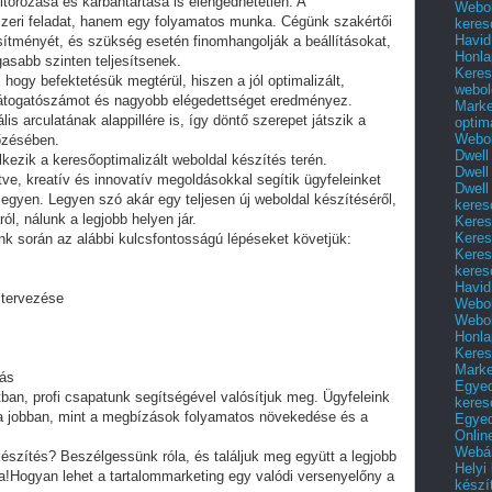
torozása és karbantartása is elengedhetetlen. A
Webol
zeri feladat, hanem egy folyamatos munka. Cégünk szakértői
keres
Havid
sítményét, és szükség esetén finomhangolják a beállításokat,
Honla
asabb szinten teljesítsenek.
Keres
 hogy befektetésük megtérül, hiszen a jól optimalizált,
webol
látogatószámot és nagyobb elégedettséget eredményez.
Marke
lis arculatának alappillére is, így döntő szerepet játszik a
optim
Webol
őzésében.
Dwell
kezik a keresőoptimalizált weboldal készítés terén.
Dwell
ve, kreatív és innovatív megoldásokkal segítik ügyfeleinket
Dwell
 legyen. Legyen szó akár egy teljesen új weboldal készítéséről,
keres
ól, nálunk a legjobb helyen jár.
Keres
Keres
nk során az alábbi kulcsfontosságú lépéseket követjük:
Keres
keres
Havid
 tervezése
Webol
Webol
Honla
Keres
Mark
tás
Egyed
ban, profi csapatunk segítségével valósítjuk meg. Ügyfeleink
keres
ja jobban, mint a megbízások folyamatos növekedése és a
Egyed
Onlin
Webár
készítés? Beszélgessünk róla, és találjuk meg együtt a legjobb
Helyi
!Hogyan lehet a tartalommarketing egy valódi versenyelőny a
készí