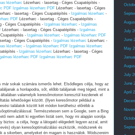
mas lézerharc
Lézerharc - lasertag - Céges Csapatépítés -
Octob
rc PDF
Izgalmas lézerharc PDF
Lézerharc - lasertag - Céges
rharc - lasertag - Céges Csapatépítés -
Izgalmas lézerharc
-
Septe
erharc PDF
Lézerharc - lasertag - Céges Csapatépítés -
Augus
ag - Céges Csapatépítés -
Izgalmas lézerharc
-
Izgalmas
F
Lézerharc - lasertag - Céges Csapatépítés -
Izgalmas
July 
 Csapatépítés -
Izgalmas lézerharc
-
Izgalmas lézerharc PDF
June 
asertag - Céges Csapatépítés -
Izgalmas lézerharc
Lézerharc -
mas lézerharc
-
Izgalmas lézerharc PDF
Izgalmas lézerharc
May 2
patépítés -
Izgalmas lézerharc
Lézerharc - lasertag - Céges
galmas lézerharc PDF
Izgalmas lézerharc PDF
Janua
Augus
July 
June 
és már sokak számára ismerős lehet. Elsődleges célja, hogy az
láljanak a honlapodra, sőt, előbb találjanak meg téged, mint a
April 
 általában valamelyik keresőmotoron keresztül kezdenek el
tatás lehetőségei között. (Ilyen keresőmotor például a
Decem
esési találatok között két módon kerülhetsz előrébb a
Novem
eresőoptimalizálással. Természetesen sem a Google, sem a Bing
ő nem adott ki egyetlen listát sem, hogy mi alapján sorolja
Octob
y biztos: a célja, hogy a látogató elégedett legyen azzal, amit
Septe
kevés) olyan keresőoptimalizálási eszközök, módszerek és
ünk a sikerben, amelyeket én magam is használok. Módszereim