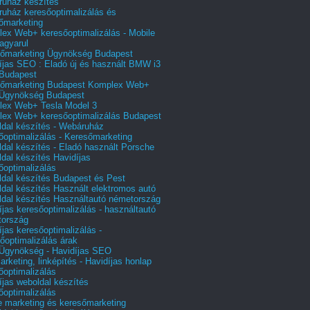
uház készítés
uház keresőoptimalizálás és
őmarketing
ex Web+ keresőoptimalizálás - Mobile
agyarul
őmarketing Ügynökség Budapest
íjas SEO : Eladó új és használt BMW i3
Budapest
őmarketing Budapest Komplex Web+
Ügynökség Budapest
ex Web+ Tesla Model 3
ex Web+ keresőoptimalizálás Budapest
dal készítés - Webáruház
őoptimalizálás - Keresőmarketing
dal készítés - Eladó használt Porsche
dal készítés Havidíjas
őoptimalizálás
dal készítés Budapest és Pest
dal készítés Használt elektromos autó
dal készítés Használtautó németország
íjas keresőoptimalizálás - használtautó
tország
íjas keresőoptimalizálás -
őoptimalizálás árak
gynökség - Havidíjas SEO
arketing, linképítés - Havidíjas honlap
őoptimalizálás
íjas weboldal készítés
őoptimalizálás
e marketing és keresőmarketing