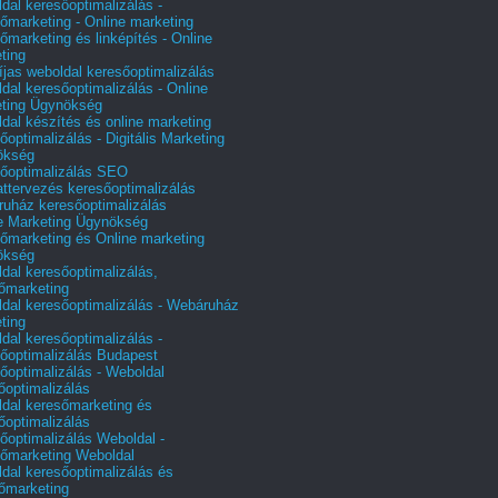
dal keresőoptimalizálás -
őmarketing - Online marketing
őmarketing és linképítés - Online
ting
íjas weboldal keresőoptimalizálás
dal keresőoptimalizálás - Online
ting Ügynökség
dal készítés és online marketing
őoptimalizálás - Digitális Marketing
ökség
őoptimalizálás SEO
attervezés keresőoptimalizálás
uház keresőoptimalizálás
e Marketing Ügynökség
őmarketing és Online marketing
ökség
dal keresőoptimalizálás,
őmarketing
dal keresőoptimalizálás - Webáruház
ting
dal keresőoptimalizálás -
őoptimalizálás Budapest
őoptimalizálás - Weboldal
őoptimalizálás
dal keresőmarketing és
őoptimalizálás
őoptimalizálás Weboldal -
őmarketing Weboldal
dal keresőoptimalizálás és
őmarketing