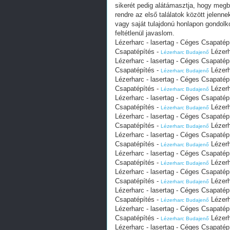
sikerét pedig alátámasztja, hogy megb
rendre az első találatok között jelenn
vagy saját tulajdonú honlapon gondolk
feltétlenül javaslom.
Lézerharc - lasertag - Céges Csapatép
Csapatépítés -
Lézerh
Lézerharc Budajenő
Lézerharc - lasertag - Céges Csapatép
Csapatépítés -
Lézerh
Lézerharc Budajenő
Lézerharc - lasertag - Céges Csapatép
Csapatépítés -
Lézerh
Lézerharc Budajenő
Lézerharc - lasertag - Céges Csapatép
Csapatépítés -
Lézerh
Lézerharc Budajenő
Lézerharc - lasertag - Céges Csapatép
Csapatépítés -
Lézerh
Lézerharc Budajenő
Lézerharc - lasertag - Céges Csapatép
Csapatépítés -
Lézerh
Lézerharc Budajenő
Lézerharc - lasertag - Céges Csapatép
Csapatépítés -
Lézerh
Lézerharc Budajenő
Lézerharc - lasertag - Céges Csapatép
Csapatépítés -
Lézerh
Lézerharc Budajenő
Lézerharc - lasertag - Céges Csapatép
Csapatépítés -
Lézerh
Lézerharc Budajenő
Lézerharc - lasertag - Céges Csapatép
Csapatépítés -
Lézerh
Lézerharc Budajenő
Lézerharc - lasertag - Céges Csapatép