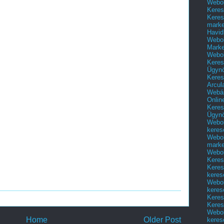
Webol
Keres
Keres
marke
Havid
Webol
Marke
Webol
Keres
Ügyn
Keres
Arcul
Webár
Onlin
Keres
Ügyn
Webol
keres
Webol
marke
Webol
Keres
Keres
keres
Webol
keres
Keres
Keres
Webol
Home
Older Post
keres