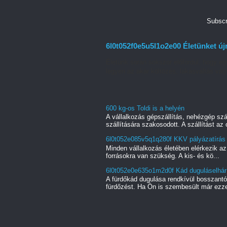
Subscr
6l0t052f0e5u5l1o2e00 Életünket újr
Életünk során sokszor előfordul, hogy e
legyen az akár költözés, lakásváltás vagy
600 kg-os Toldi is a helyén
A vállalkozás gépszállítás, nehézgép szá
szállítására szakosodott. A szállítást az o
6l0t052e085v5q1q280f KKV pályázatírás
Minden vállalkozás életében elérkezik az
forrásokra van szükség. A kis- és kö...
6l0t052e0e635o1m2d0f Kád duguláselhárí
A fürdőkád dugulása rendkívül bosszant
fürdőzést. Ha Ön is szembesült már ezze