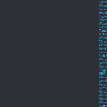
Onlin
Webol
Keres
Havid
Egyed
Profe
Webol
Googl
Tarta
Mobil
Webol
Olcsó
Webol
Helyi
Keres
Mobil
Websi
Keres
Onlin
mego
SEO -
Webol
webol
Keres
Keres
Keres
Webol
Keres
Webol
Marke