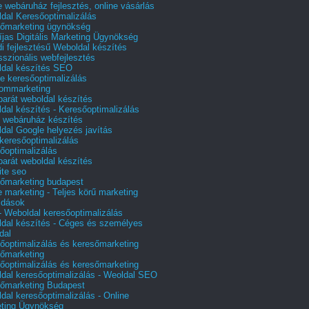
e webáruház fejlesztés, online vásárlás
dal Keresőoptimalizálás
őmarketing ügynökség
íjas Digitális Marketing Ügynökség
i fejlesztésű Weboldal készítés
sszionális webfejlesztés
dal készítés SEO
e keresőoptimalizálás
lommarketing
barát weboldal készítés
dal készítés - Keresőoptimalizálás
 webáruház készítés
dal Google helyezés javítás
 keresőoptimalizálás
őoptimalizálás
barát weboldal készítés
te seo
őmarketing budapest
e marketing - Teljes körű marketing
ldások
 Weboldal keresőoptimalizálás
dal készítés - Céges és személyes
dal
őoptimalizálás és keresőmarketing
őmarketing
őoptimalizálás és keresőmarketing
dal keresőoptimalizálás - Weoldal SEO
őmarketing Budapest
dal keresőoptimalizálás - Online
ting Ügynökség