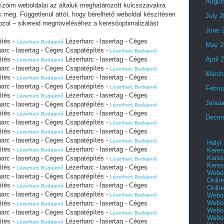
Augus
ízóim weboldalai az általuk meghatározott kulcsszavakra
ek meg. Függetlenül attól, hogy bérelhető weboldal készítésen
July 
ozol – sikereid megnöveléséhez a keresőoptimalizálást
June 
ítés -
Lézerharc - lasertag - Céges
Lézerharc Budajenő
May 2
arc - lasertag - Céges Csapatépítés -
Lézerharc Budajenő
ítés -
Lézerharc - lasertag - Céges
April 
Lézerharc Budajenő
arc - lasertag - Céges Csapatépítés -
Lézerharc Budajenő
March
ítés -
Lézerharc - lasertag - Céges
Lézerharc Budajenő
arc - lasertag - Céges Csapatépítés -
Lézerharc Budajenő
Febru
ítés -
Lézerharc - lasertag - Céges
Lézerharc Budajenő
Janua
arc - lasertag - Céges Csapatépítés -
Lézerharc Budajenő
ítés -
Lézerharc - lasertag - Céges
Lézerharc Budajenő
Decem
arc - lasertag - Céges Csapatépítés -
Lézerharc Budajenő
ítés -
Lézerharc - lasertag - Céges
Lézerharc Budajenő
arc - lasertag - Céges Csapatépítés -
Lézerharc Budajenő
Helyi
ítés -
Lézerharc - lasertag - Céges
Keres
Lézerharc Budajenő
Keres
arc - lasertag - Céges Csapatépítés -
Lézerharc Budajenő
Keres
ítés -
Lézerharc - lasertag - Céges
Lézerharc Budajenő
Webol
arc - lasertag - Céges Csapatépítés -
Lézerharc Budajenő
Onlin
ítés -
Lézerharc - lasertag - Céges
Lézerharc Budajenő
Onlin
arc - lasertag - Céges Csapatépítés -
Webol
Lézerharc Budajenő
Webol
ítés -
Lézerharc - lasertag - Céges
Lézerharc Budajenő
Webol
arc - lasertag - Céges Csapatépítés -
Lézerharc Budajenő
Webo
ítés -
Lézerharc - lasertag - Céges
Lézerharc Budajenő