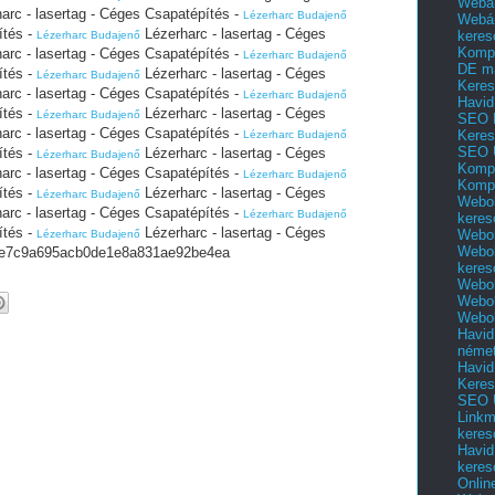
Webár
arc - lasertag - Céges Csapatépítés -
Lézerharc Budajenő
Webár
ítés -
Lézerharc - lasertag - Céges
keres
Lézerharc Budajenő
Kompl
arc - lasertag - Céges Csapatépítés -
Lézerharc Budajenő
DE m
ítés -
Lézerharc - lasertag - Céges
Lézerharc Budajenő
Keres
arc - lasertag - Céges Csapatépítés -
Lézerharc Budajenő
Havid
ítés -
Lézerharc - lasertag - Céges
Lézerharc Budajenő
SEO 
arc - lasertag - Céges Csapatépítés -
Keres
Lézerharc Budajenő
SEO 
ítés -
Lézerharc - lasertag - Céges
Lézerharc Budajenő
Kompl
arc - lasertag - Céges Csapatépítés -
Lézerharc Budajenő
Kompl
ítés -
Lézerharc - lasertag - Céges
Lézerharc Budajenő
Webol
arc - lasertag - Céges Csapatépítés -
Lézerharc Budajenő
keres
ítés -
Lézerharc - lasertag - Céges
Webol
Lézerharc Budajenő
Webol
7c9a695acb0de1e8a831ae92be4ea
keres
Webol
Webol
Webol
Havid
néme
Havid
Keres
SEO Ü
Linkm
keres
Havid
keres
Onlin