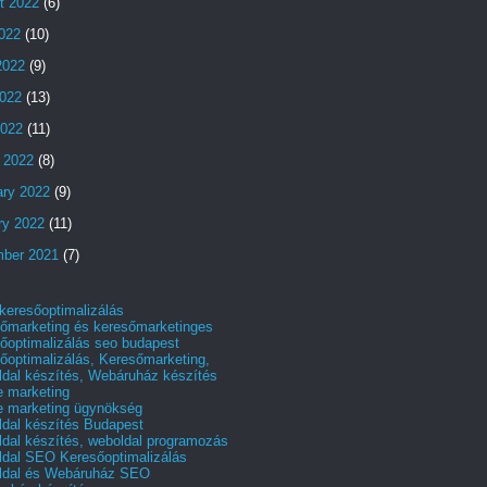
t 2022
(6)
2022
(10)
2022
(9)
022
(13)
2022
(11)
 2022
(8)
ary 2022
(9)
ry 2022
(11)
ber 2021
(7)
 keresőoptimalizálás
őmarketing és keresőmarketinges
őoptimalizálás seo budapest
őoptimalizálás, Keresőmarketing,
dal készítés, Webáruház készítés
e marketing
e marketing ügynökség
dal készítés Budapest
dal készítés, weboldal programozás
dal SEO Keresőoptimalizálás
ldal és Webáruház SEO