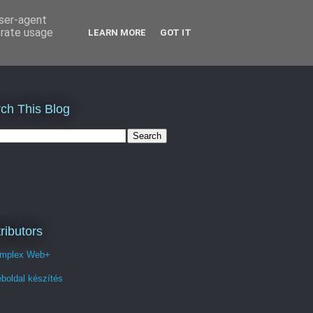
user-agent
erate usage
LEARN MORE
GOT IT
ch This Blog
ributors
mplex Web+
boldal készítés