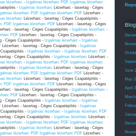
mas lézerharc
-
Izgalmas lézerharc PDF
Izgalmas lézerharc
Repo
patépítés -
Izgalmas lézerharc
Lézerharc - lasertag - Céges
galmas lézerharc PDF
Izgalmas lézerharc PDF
Lézerharc -
mas lézerharc
Lézerharc - lasertag - Céges Csapatépítés -
rc PDF
Izgalmas lézerharc PDF
Lézerharc - lasertag - Céges
Blog
rharc - lasertag - Céges Csapatépítés -
Izgalmas lézerharc
-
erharc PDF
Lézerharc - lasertag - Céges Csapatépítés -
Decem
ag - Céges Csapatépítés -
Izgalmas lézerharc
-
Izgalmas
Novem
F
Lézerharc - lasertag - Céges Csapatépítés -
Izgalmas
 Csapatépítés -
Izgalmas lézerharc
-
Izgalmas lézerharc PDF
Octob
asertag - Céges Csapatépítés -
Izgalmas lézerharc
Lézerharc -
Septe
mas lézerharc
-
Izgalmas lézerharc PDF
Izgalmas lézerharc
patépítés -
Izgalmas lézerharc
Lézerharc - lasertag - Céges
June 
galmas lézerharc PDF
Izgalmas lézerharc PDF
Lézerharc -
mas lézerharc
Lézerharc - lasertag - Céges Csapatépítés -
May 2
rc PDF
Izgalmas lézerharc PDF
Lézerharc - lasertag - Céges
April 
rharc - lasertag - Céges Csapatépítés -
Izgalmas lézerharc
-
erharc PDF
Lézerharc - lasertag - Céges Csapatépítés -
March
ag - Céges Csapatépítés -
Izgalmas lézerharc
-
Izgalmas
Febru
F
Lézerharc - lasertag - Céges Csapatépítés -
Izgalmas
 Csapatépítés -
Izgalmas lézerharc
-
Izgalmas lézerharc PDF
Janua
asertag - Céges Csapatépítés -
Izgalmas lézerharc
Lézerharc -
mas lézerharc
-
Izgalmas lézerharc PDF
Izgalmas lézerharc
Decem
patépítés -
Izgalmas lézerharc
Lézerharc - lasertag - Céges
Novem
galmas lézerharc PDF
Izgalmas lézerharc PDF
Lézerharc -