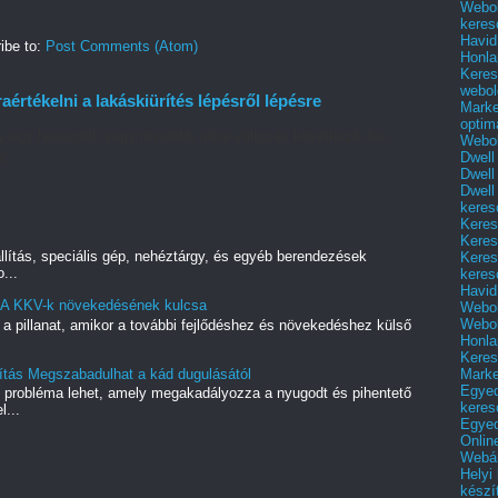
Webol
keres
Havid
ibe to:
Post Comments (Atom)
Honla
Keres
webol
aértékelni a lakáskiürítés lépésről lépésre
Marke
optim
gy-egy hosszabb vagy rövidebb időre változás következik be,
Webol
...
Dwell
Dwell
Dwell
keres
Keres
Keres
llítás, speciális gép, nehéztárgy, és egyéb berendezések
Keres
...
keres
Havid
 A KKV-k növekedésének kulcsa
Webol
Webol
 a pillanat, amikor a további fejlődéshez és növekedéshez külső
Honla
Keres
Mark
tás Megszabadulhat a kád dugulásától
Egyed
ó probléma lehet, amely megakadályozza a nyugodt és pihentető
keres
l...
Egyed
Onlin
Webár
Helyi
készí