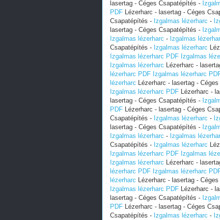
lasertag - Céges Csapatépítés -
Izgal
PDF
Lézerharc - lasertag - Céges Csa
Csapatépítés -
Izgalmas lézerharc
-
Iz
lasertag - Céges Csapatépítés -
Izgal
Izgalmas lézerharc
-
Izgalmas lézerha
Csapatépítés -
Izgalmas lézerharc
Léze
Izgalmas lézerharc PDF
Izgalmas léz
Izgalmas lézerharc
Lézerharc - lasert
lézerharc PDF
Izgalmas lézerharc PD
lézerharc
Lézerharc - lasertag - Céges
Izgalmas lézerharc PDF
Lézerharc - l
lasertag - Céges Csapatépítés -
Izgal
PDF
Lézerharc - lasertag - Céges Csa
Csapatépítés -
Izgalmas lézerharc
-
Iz
lasertag - Céges Csapatépítés -
Izgal
Izgalmas lézerharc
-
Izgalmas lézerha
Csapatépítés -
Izgalmas lézerharc
Léze
Izgalmas lézerharc PDF
Izgalmas léz
Izgalmas lézerharc
Lézerharc - lasert
lézerharc PDF
Izgalmas lézerharc PD
lézerharc
Lézerharc - lasertag - Céges
Izgalmas lézerharc PDF
Lézerharc - l
lasertag - Céges Csapatépítés -
Izgal
PDF
Lézerharc - lasertag - Céges Csa
Csapatépítés -
Izgalmas lézerharc
-
Iz