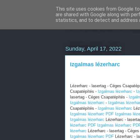
This site uses cookies from Google to 
are shared with Google along with per
Weboldal onl
statistics, and to detect and address 
Sunday, April 17, 2022
Izgalmas lézerharc
Lézerharc - lasertag - Céges Csapatép
Csapatépítés -
Izgalmas lézerharc
-
Iz
lasertag - Céges Csapatépítés -
Izgal
Izgalmas lézerharc
-
Izgalmas lézerha
Csapatépítés -
Izgalmas lézerharc
Léze
Izgalmas lézerharc PDF
Izgalmas léz
Izgalmas lézerharc
Lézerharc - lasert
lézerharc PDF
Izgalmas lézerharc PD
lézerharc
Lézerharc - lasertag - Céges
Izgalmas lézerharc PDF
Lézerharc - l