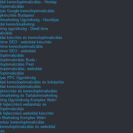
dal keresőoptimalizálás - Honlap
őoptimalizálás
íjas Google keresőoptimalizálás
pkészítés Budapest
őmarketing Ügynökség - Havidíjas
dal keresőmarketing
ting ügynökség - Dwell time
alizálás
dal készítés és keresőoptimalizálás
 time SEO : weboldal készítés
 time keresőoptimalizálás
 time SEO : weboldal
őoptimalizálás
őoptimalizálás Buda -
őoptimalizálás Pest
őoptimalizálás, weboldal
őoptimalizálás
íjas PPC Ügynökség
dal keresőoptimalizálás és linképítés
dal keresőoptimalizálás
pkészítés és keresőoptimalizálás
őmarketing és Tartalommarketing
eting Ügyönökség Komplex Web+
i fejlesztésű webáruház és
őoptimalizálás
i fejlesztésű weboldal készítés
e Marketing Komplex Web+
uház keresőoptimalizálás
 keresőoptimalizálás és weboldal
tés