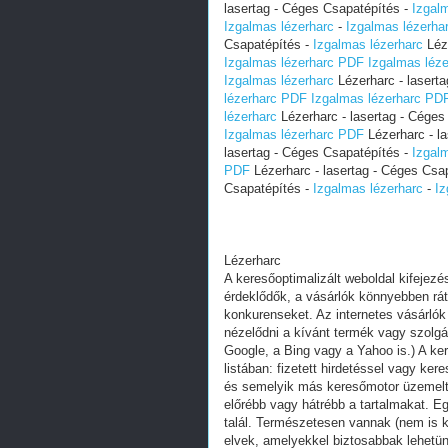
lasertag - Céges Csapatépítés -
Izgal
Izgalmas lézerharc
-
Izgalmas lézerha
Csapatépítés -
Izgalmas lézerharc
Léze
Izgalmas lézerharc PDF
Izgalmas léz
Izgalmas lézerharc
Lézerharc - lasert
lézerharc PDF
Izgalmas lézerharc PD
lézerharc
Lézerharc - lasertag - Céges
Izgalmas lézerharc PDF
Lézerharc - l
lasertag - Céges Csapatépítés -
Izgal
PDF
Lézerharc - lasertag - Céges Csa
Csapatépítés -
Izgalmas lézerharc
-
Iz
Lézerharc
A keresőoptimalizált weboldal kifejez
érdeklődők, a vásárlók könnyebben ráta
konkurenseket. Az internetes vásárlók
nézelődni a kívánt termék vagy szolgál
Google, a Bing vagy a Yahoo is.) A ker
listában: fizetett hirdetéssel vagy k
és semelyik más keresőmotor üzemeltet
előrébb vagy hátrébb a tartalmakat. Eg
talál. Természetesen vannak (nem is 
elvek, amelyekkel biztosabbak lehet